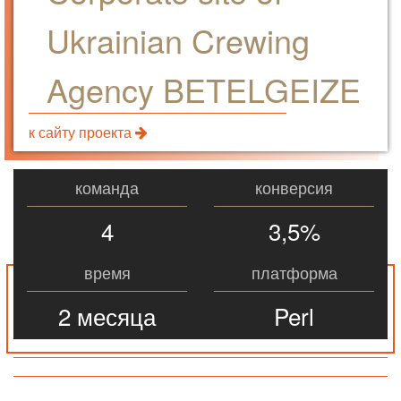
Ukrainian Crewing
Agency BETELGEIZE
к сайту проекта
команда
конверсия
4
3,5%
время
платформа
2 месяца
Perl