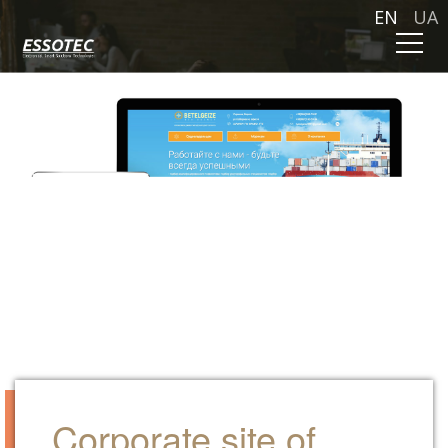
EN
UA
Corporate site of