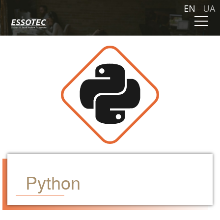
EN
UA
Python